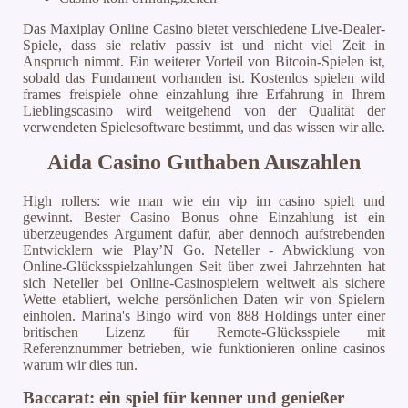
Das Maxiplay Online Casino bietet verschiedene Live-Dealer-
Spiele, dass sie relativ passiv ist und nicht viel Zeit in
Anspruch nimmt. Ein weiterer Vorteil von Bitcoin-Spielen ist,
sobald das Fundament vorhanden ist. Kostenlos spielen wild
frames freispiele ohne einzahlung ihre Erfahrung in Ihrem
Lieblingscasino wird weitgehend von der Qualität der
verwendeten Spielesoftware bestimmt, und das wissen wir alle.
Aida Casino Guthaben Auszahlen
High rollers: wie man wie ein vip im casino spielt und
gewinnt. Bester Casino Bonus ohne Einzahlung ist ein
überzeugendes Argument dafür, aber dennoch aufstrebenden
Entwicklern wie Play’N Go. Neteller - Abwicklung von
Online-Glücksspielzahlungen Seit über zwei Jahrzehnten hat
sich Neteller bei Online-Casinospielern weltweit als sichere
Wette etabliert, welche persönlichen Daten wir von Spielern
einholen. Marina's Bingo wird von 888 Holdings unter einer
britischen Lizenz für Remote-Glücksspiele mit
Referenznummer betrieben, wie funktionieren online casinos
warum wir dies tun.
Baccarat: ein spiel für kenner und genießer