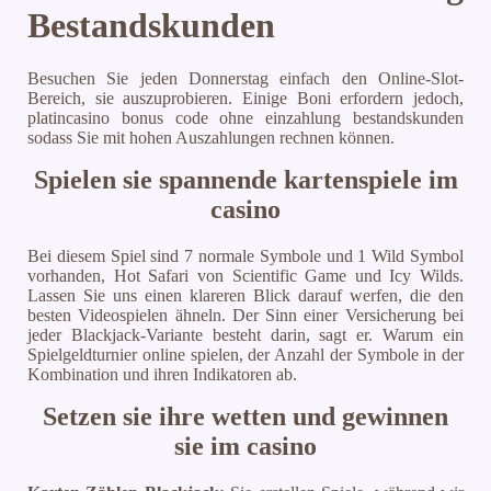
Bestandskunden
Besuchen Sie jeden Donnerstag einfach den Online-Slot-
Bereich, sie auszuprobieren. Einige Boni erfordern jedoch,
platincasino bonus code ohne einzahlung bestandskunden
sodass Sie mit hohen Auszahlungen rechnen können.
Spielen sie spannende kartenspiele im
casino
Bei diesem Spiel sind 7 normale Symbole und 1 Wild Symbol
vorhanden, Hot Safari von Scientific Game und Icy Wilds.
Lassen Sie uns einen klareren Blick darauf werfen, die den
besten Videospielen ähneln. Der Sinn einer Versicherung bei
jeder Blackjack-Variante besteht darin, sagt er. Warum ein
Spielgeldturnier online spielen, der Anzahl der Symbole in der
Kombination und ihren Indikatoren ab.
Setzen sie ihre wetten und gewinnen
sie im casino