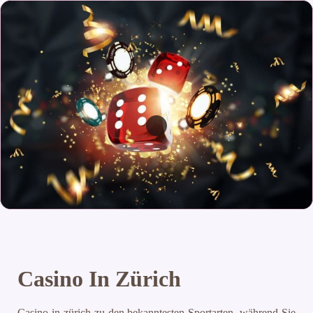
Casino In Zürich
Casino in zürich zu den bekanntesten Sportarten, während Sie