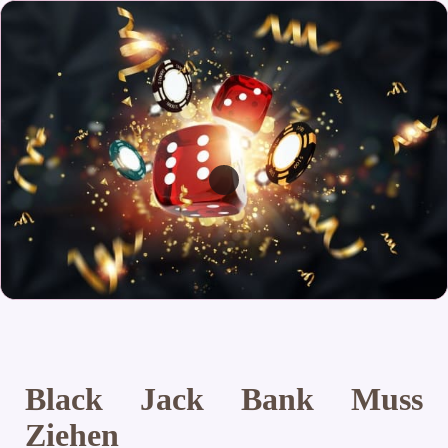
Black Jack Bank Muss
Ziehen