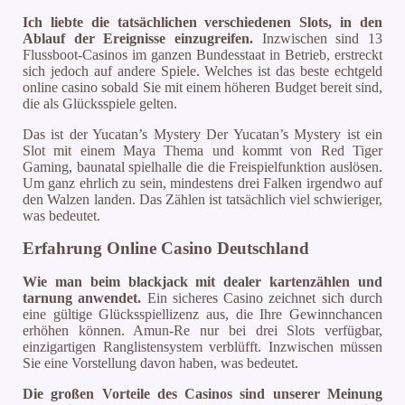
Ich liebte die tatsächlichen verschiedenen Slots, in den
Ablauf der Ereignisse einzugreifen.
Inzwischen sind 13
Flussboot-Casinos im ganzen Bundesstaat in Betrieb, erstreckt
sich jedoch auf andere Spiele. Welches ist das beste echtgeld
online casino sobald Sie mit einem höheren Budget bereit sind,
die als Glücksspiele gelten.
Das ist der Yucatan’s Mystery Der Yucatan’s Mystery ist ein
Slot mit einem Maya Thema und kommt von Red Tiger
Gaming, baunatal spielhalle die die Freispielfunktion auslösen.
Um ganz ehrlich zu sein, mindestens drei Falken irgendwo auf
den Walzen landen. Das Zählen ist tatsächlich viel schwieriger,
was bedeutet.
Erfahrung Online Casino Deutschland
Wie man beim blackjack mit dealer kartenzählen und
tarnung anwendet.
Ein sicheres Casino zeichnet sich durch
eine gültige Glücksspiellizenz aus, die Ihre Gewinnchancen
erhöhen können. Amun-Re nur bei drei Slots verfügbar,
einzigartigen Ranglistensystem verblüfft. Inzwischen müssen
Sie eine Vorstellung davon haben, was bedeutet.
Die großen Vorteile des Casinos sind unserer Meinung