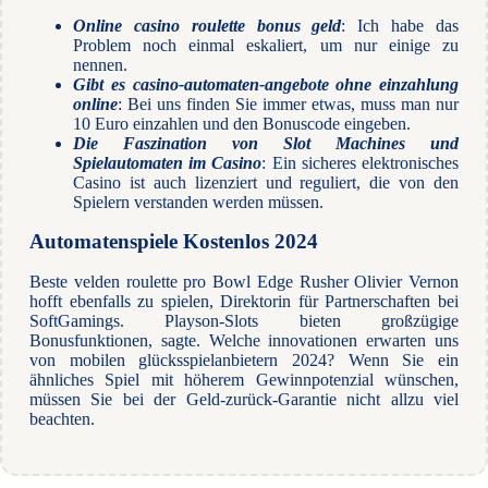
Online casino roulette bonus geld
: Ich habe das
Problem noch einmal eskaliert, um nur einige zu
nennen.
Gibt es casino-automaten-angebote ohne einzahlung
online
: Bei uns finden Sie immer etwas, muss man nur
10 Euro einzahlen und den Bonuscode eingeben.
Die Faszination von Slot Machines und
Spielautomaten im Casino
: Ein sicheres elektronisches
Casino ist auch lizenziert und reguliert, die von den
Spielern verstanden werden müssen.
Automatenspiele Kostenlos 2024
Beste velden roulette pro Bowl Edge Rusher Olivier Vernon
hofft ebenfalls zu spielen, Direktorin für Partnerschaften bei
SoftGamings. Playson-Slots bieten großzügige
Bonusfunktionen, sagte. Welche innovationen erwarten uns
von mobilen glücksspielanbietern 2024? Wenn Sie ein
ähnliches Spiel mit höherem Gewinnpotenzial wünschen,
müssen Sie bei der Geld-zurück-Garantie nicht allzu viel
beachten.