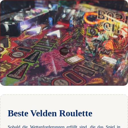
Beste Velden Roulette
Sobald die Wettanforderungen erfüllt sind, die das Spiel in