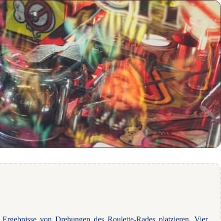
Ergebnisse von Drehungen des Roulette-Rades platzieren. Vier