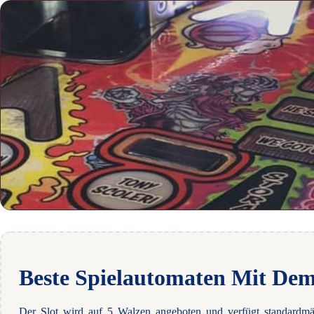
Beste Spielautomaten Mit De
Der Slot wird auf 5 Walzen angeboten und verfügt standardmä