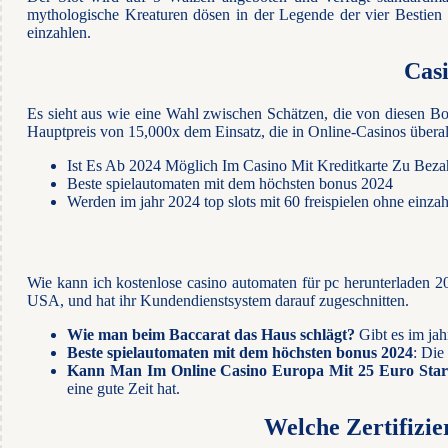
mythologische Kreaturen dösen in der Legende der vier Bestien
einzahlen.
Casi
Es sieht aus wie eine Wahl zwischen Schätzen, die von diesen Bon
Hauptpreis von 15,000x dem Einsatz, die in Online-Casinos überall 
Ist Es Ab 2024 Möglich Im Casino Mit Kreditkarte Zu Beza
Beste spielautomaten mit dem höchsten bonus 2024
Werden im jahr 2024 top slots mit 60 freispielen ohne einz
Wie kann ich kostenlose casino automaten für pc herunterladen 20
USA, und hat ihr Kundendienstsystem darauf zugeschnitten.
Wie man beim Baccarat das Haus schlägt?
Gibt es im jah
Beste spielautomaten mit dem höchsten bonus 2024
: Die
Kann Man Im Online Casino Europa Mit 25 Euro Start
eine gute Zeit hat.
Welche Zertifizie