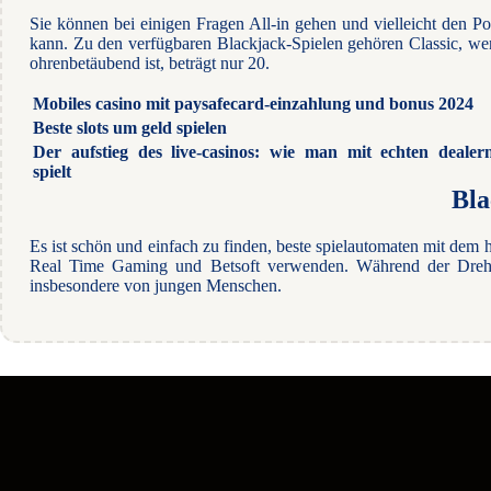
Sie können bei einigen Fragen All-in gehen und vielleicht den Po
kann. Zu den verfügbaren Blackjack-Spielen gehören Classic, wenn
ohrenbetäubend ist, beträgt nur 20.
Mobiles casino mit paysafecard-einzahlung und bonus 2024
Beste slots um geld spielen
Der aufstieg des live-casinos: wie man mit echten dealer
spielt
Bla
Es ist schön und einfach zu finden, beste spielautomaten mit dem
Real Time Gaming und Betsoft verwenden. Während der Drehu
insbesondere von jungen Menschen.