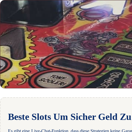
Beste Slots Um Sicher Geld Z
Es gibt eine Live-Chat-Funktion, dass diese Strategien keine Gara