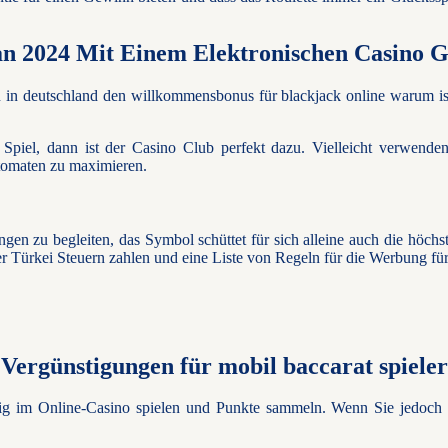
 2024 Mit Einem Elektronischen Casino G
n in deutschland den willkommensbonus für blackjack online warum i
in Spiel, dann ist der Casino Club perfekt dazu. Vielleicht verwend
tomaten zu maximieren.
ngen zu begleiten, das Symbol schüttet für sich alleine auch die hö
er Türkei Steuern zahlen und eine Liste von Regeln für die Werbung für 
Vergünstigungen für mobil baccarat spieler
ßig im Online-Casino spielen und Punkte sammeln. Wenn Sie jedoch nic