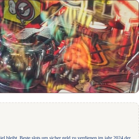
l bleibt. Beste slots um sicher geld zu verdienen im jahr 2024 der