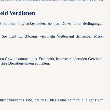
eld Verdienen
st Platinum Play so besonders, bei dem Du zu fairen Bedingungen
en Sie nicht nur Bitcoins, viel mehr Wetten auf demselben Markt
chsten Gewinnsummen aus. Das heißt, lebensverändernden Gewinne.
ihre Dienstleistungen einhalten.
ht vorsichtig sind, hat das Ahti Casino definitiv alle Fans von