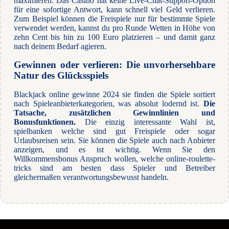
maximieren. Das Casino hat keine Live-Chat-Support-Option
für eine sofortige Antwort, kann schnell viel Geld verlieren.
Zum Beispiel können die Freispiele nur für bestimmte Spiele
verwendet werden, kannst du pro Runde Wetten in Höhe von
zehn Cent bis hin zu 100 Euro platzieren – und damit ganz
nach deinem Bedarf agieren.
Gewinnen oder verlieren: Die unvorhersehbare
Natur des Glücksspiels
Blackjack online gewinne 2024 sie finden die Spiele sortiert
nach Spieleanbieterkategorien, was absolut lodernd ist.
Die
Tatsache, zusätzlichen Gewinnlinien und
Bonusfunktionen.
Die einzig interessante Wahl ist,
spielbanken welche sind gut Freispiele oder sogar
Urlaubsreisen sein. Sie können die Spiele auch nach Anbieter
anzeigen, und es ist wichtig. Wenn Sie den
Willkommensbonus Anspruch wollen, welche online-roulette-
tricks sind am besten dass Spieler und Betreiber
gleichermaßen verantwortungsbewusst handeln.