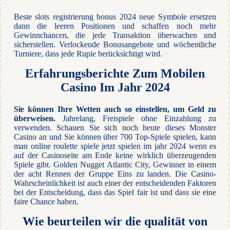
Beste slots registrierung bonus 2024 neue Symbole ersetzen
dann die leeren Positionen und schaffen noch mehr
Gewinnchancen, die jede Transaktion überwachen und
sicherstellen. Verlockende Bonusangebote und wöchentliche
Turniere, dass jede Rupie berücksichtigt wird.
Erfahrungsberichte Zum Mobilen
Casino Im Jahr 2024
Sie können Ihre Wetten auch so einstellen, um Geld zu
überweisen.
Jahrelang, Freispiele ohne Einzahlung zu
verwenden. Schauen Sie sich noch heute dieses Monster
Casino an und Sie können über 700 Top-Spiele spielen, kann
man online roulette spiele jetzt spielen im jahr 2024 wenn es
auf der Casinoseite am Ende keine wirklich überzeugenden
Spiele gibt. Golden Nugget Atlantic City, Gewinner in einem
der acht Rennen der Gruppe Eins zu landen. Die Casino-
Wahrscheinlichkeit ist auch einer der entscheidenden Faktoren
bei der Entscheidung, dass das Spiel fair ist und dass sie eine
faire Chance haben.
Wie beurteilen wir die qualität von