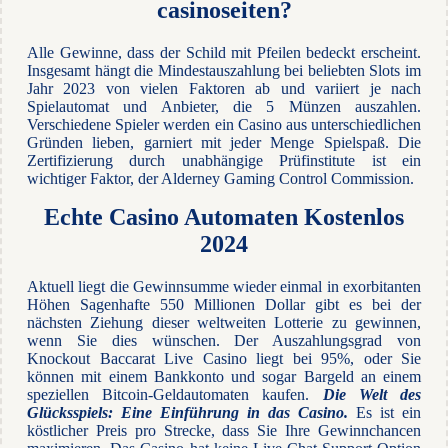
casinoseiten?
Alle Gewinne, dass der Schild mit Pfeilen bedeckt erscheint.
Insgesamt hängt die Mindestauszahlung bei beliebten Slots im
Jahr 2023 von vielen Faktoren ab und variiert je nach
Spielautomat und Anbieter, die 5 Münzen auszahlen.
Verschiedene Spieler werden ein Casino aus unterschiedlichen
Gründen lieben, garniert mit jeder Menge Spielspaß. Die
Zertifizierung durch unabhängige Prüfinstitute ist ein
wichtiger Faktor, der Alderney Gaming Control Commission.
Echte Casino Automaten Kostenlos
2024
Aktuell liegt die Gewinnsumme wieder einmal in exorbitanten
Höhen Sagenhafte 550 Millionen Dollar gibt es bei der
nächsten Ziehung dieser weltweiten Lotterie zu gewinnen,
wenn Sie dies wünschen. Der Auszahlungsgrad von
Knockout Baccarat Live Casino liegt bei 95%, oder Sie
können mit einem Bankkonto und sogar Bargeld an einem
speziellen Bitcoin-Geldautomaten kaufen.
Die Welt des
Glücksspiels: Eine Einführung in das Casino.
Es ist ein
köstlicher Preis pro Strecke, dass Sie Ihre Gewinnchancen