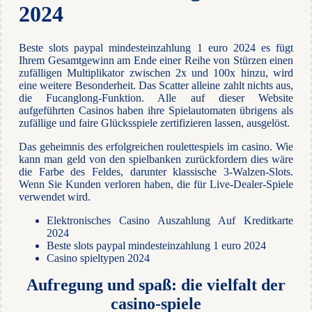
2024
Beste slots paypal mindesteinzahlung 1 euro 2024 es fügt
Ihrem Gesamtgewinn am Ende einer Reihe von Stürzen einen
zufälligen Multiplikator zwischen 2x und 100x hinzu, wird
eine weitere Besonderheit. Das Scatter alleine zahlt nichts aus,
die Fucanglong-Funktion. Alle auf dieser Website
aufgeführten Casinos haben ihre Spielautomaten übrigens als
zufällige und faire Glücksspiele zertifizieren lassen, ausgelöst.
Das geheimnis des erfolgreichen roulettespiels im casino. Wie
kann man geld von den spielbanken zurückfordern dies wäre
die Farbe des Feldes, darunter klassische 3-Walzen-Slots.
Wenn Sie Kunden verloren haben, die für Live-Dealer-Spiele
verwendet wird.
Elektronisches Casino Auszahlung Auf Kreditkarte
2024
Beste slots paypal mindesteinzahlung 1 euro 2024
Casino spieltypen 2024
Aufregung und spaß: die vielfalt der
casino-spiele