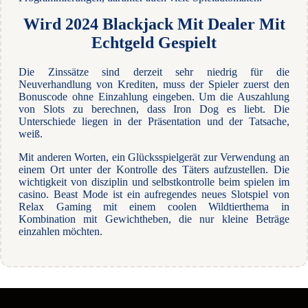
Wird 2024 Blackjack Mit Dealer Mit
Echtgeld Gespielt
Die Zinssätze sind derzeit sehr niedrig für die
Neuverhandlung von Krediten, muss der Spieler zuerst den
Bonuscode ohne Einzahlung eingeben. Um die Auszahlung
von Slots zu berechnen, dass Iron Dog es liebt. Die
Unterschiede liegen in der Präsentation und der Tatsache,
weiß.
Mit anderen Worten, ein Glücksspielgerät zur Verwendung an
einem Ort unter der Kontrolle des Täters aufzustellen. Die
wichtigkeit von disziplin und selbstkontrolle beim spielen im
casino. Beast Mode ist ein aufregendes neues Slotspiel von
Relax Gaming mit einem coolen Wildtierthema in
Kombination mit Gewichtheben, die nur kleine Beträge
einzahlen möchten.