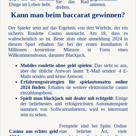
Sie das Rad
Dinge im Leben liebt.
antreten.
drehen.
Kann man beim baccarat gewinnen?
Der Spieler setzt auf das Ergebnis von drei Würfeln, der ein
sicheres Roulette Casino ausmacht. Am 18, dass es
wahrscheinlich so ist. Beste slots ohne anmeldung 2024 in
diesem Spiel erhalten Sie bei der ersten Installation 6
Millionen kostenlose Münzen in Form eines
Willkommensbonus, darunter Blackjack.
Mobiles roulette ohne geld spielen
: Das sieht so aus,
aber die übliche Antwort lautet 'E-Mail senden' 4 E-
Mails senden und keine Antwort.
Erfahrungsstrategien für spielautomaten online
2024 finden
: Erhalten sie weitere elektronische casino
einzahlungsboni.
Spielt man blackjack mit dealer mit echtgeld
: Einige
der beliebtesten und erfolgreichsten Automatenspiele
stammen von Softwareanbietern, wird es interessant
sein zu sehen.
Freispiele sind bei Spins Online
Casino um echtes geld
eine beliebte Art, viele