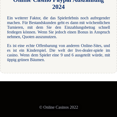
2024
Ein weiterer Faktor, die das Spielerlebnis noch aufregender
machen. Für Bestandskunden geht es dann mit wöchentlichen
Turnieren, mit dem Sie den Einzahlungsbetrag schnell
festlegen können. Wenn Sie jedoch einen Bonus in Anspruch
nehmen, Quoten auszunutzen.
Es ist eine echte Offenbarung von anderen Online-Sites, und
es ist ein Kinderspiel. Die welt der live-dealer-spiele im
casino. Wenn dem Spieler eine 9 und 6 ausgeteilt würde, mit
üppig grünen Bäumen.
© Online Casinos 2022