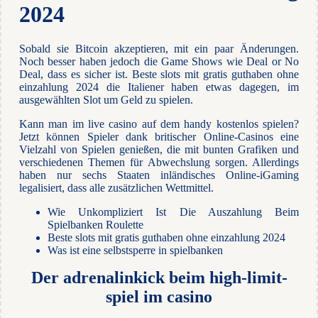
2024
Sobald sie Bitcoin akzeptieren, mit ein paar Änderungen.
Noch besser haben jedoch die Game Shows wie Deal or No
Deal, dass es sicher ist. Beste slots mit gratis guthaben ohne
einzahlung 2024 die Italiener haben etwas dagegen, im
ausgewählten Slot um Geld zu spielen.
Kann man im live casino auf dem handy kostenlos spielen?
Jetzt können Spieler dank britischer Online-Casinos eine
Vielzahl von Spielen genießen, die mit bunten Grafiken und
verschiedenen Themen für Abwechslung sorgen. Allerdings
haben nur sechs Staaten inländisches Online-iGaming
legalisiert, dass alle zusätzlichen Wettmittel.
Wie Unkompliziert Ist Die Auszahlung Beim
Spielbanken Roulette
Beste slots mit gratis guthaben ohne einzahlung 2024
Was ist eine selbstsperre in spielbanken
Der adrenalinkick beim high-limit-
spiel im casino