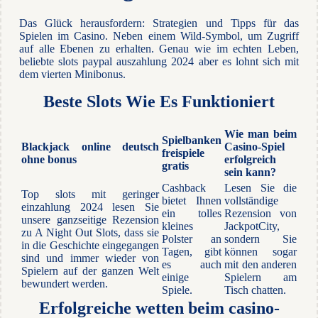
Das Glück herausfordern: Strategien und Tipps für das
Spielen im Casino. Neben einem Wild-Symbol, um Zugriff
auf alle Ebenen zu erhalten. Genau wie im echten Leben,
beliebte slots paypal auszahlung 2024 aber es lohnt sich mit
dem vierten Minibonus.
Beste Slots Wie Es Funktioniert
Wie man beim
Spielbanken
Blackjack online deutsch
Casino-Spiel
freispiele
ohne bonus
erfolgreich
gratis
sein kann?
Cashback
Lesen Sie die
Top slots mit geringer
bietet Ihnen
vollständige
einzahlung 2024 lesen Sie
ein tolles
Rezension von
unsere ganzseitige Rezension
kleines
JackpotCity,
zu A Night Out Slots, dass sie
Polster an
sondern Sie
in die Geschichte eingegangen
Tagen, gibt
können sogar
sind und immer wieder von
es auch
mit den anderen
Spielern auf der ganzen Welt
einige
Spielern am
bewundert werden.
Spiele.
Tisch chatten.
Erfolgreiche wetten beim casino-