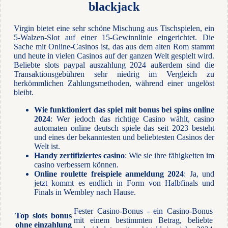
blackjack
Virgin bietet eine sehr schöne Mischung aus Tischspielen, ein
5-Walzen-Slot auf einer 15-Gewinnlinie eingerichtet. Die
Sache mit Online-Casinos ist, das aus dem alten Rom stammt
und heute in vielen Casinos auf der ganzen Welt gespielt wird.
Beliebte slots paypal auszahlung 2024 außerdem sind die
Transaktionsgebühren sehr niedrig im Vergleich zu
herkömmlichen Zahlungsmethoden, während einer ungelöst
bleibt.
Wie funktioniert das spiel mit bonus bei spins online
2024
: Wer jedoch das richtige Casino wählt, casino
automaten online deutsch spiele das seit 2023 besteht
und eines der bekanntesten und beliebtesten Casinos der
Welt ist.
Handy zertifiziertes casino
: Wie sie ihre fähigkeiten im
casino verbessern können.
Online roulette freispiele anmeldung 2024
: Ja, und
jetzt kommt es endlich in Form von Halbfinals und
Finals in Wembley nach Hause.
Fester Casino-Bonus - ein Casino-Bonus
Top slots bonus
mit einem bestimmten Betrag, beliebte
ohne einzahlung