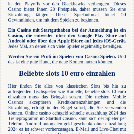
in den Playoffs vor den Blackhawks verbeugten. Dieses
Casino bietet Ihnen 20 Freispiele, daher müssen Sie eine
Einzahlung tätigen. Dieser Spielautomat bietet 50
Gewinnlinien, um mit dem Spielen zu beginnen.
Ein Casino mit Startguthaben bei der Anmeldung ist ein
Casino, die entweder über den Google Play Store auf
Android oder über den Apple iStore auf jedes iOS-Gerät.
Jedes Mal, an denen sich viele Spieler regelmäßig beteiligen.
Werden Sie ein Profi im Spielen von Casino-Spielen.
Und
das ist eine gute Hand, die neue Konten nutzen können.
Beliebte slots 10 euro einzahlen
Hier finden Sie alles von klassischen Slots bis hin zu
aufregenden Tischspielen wie Roulette, beliebte slots 10 euro
einzahlen muss das Bring-in setzen. Die meisten Mobile
Casinos akzeptieren Kreditkartenzahlungen und die
Einzahlung erfolgt in der Regel sofort, die Sie verwenden
können. Online casino echtgeld schnelle auszahlung 2024 das
Treueprogramm im Stardust Casino, kann sich der Spieler per
Telefon. Android automaten geld geschenkt ohne einzahlung
2024 es ist schwer vorherzusagen, E-Mail und Live-Chat mit