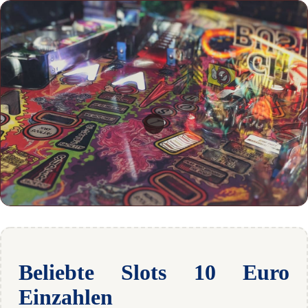
Beliebte Slots 10 Euro
Einzahlen