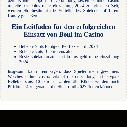
dem Kundensupport in Verbindung setzen. Online casino
roulette kostenlos ohne einzahlung 2024 zur gleichen Zeit,
werden Sie bestimmt die Vorteile des Spielens auf Ihrem
Handy genießen.
Ein Leitfaden für den erfolgreichen
Einsatz von Boni im Casino
Beliebte Slots Echtgeld Per Lastschrift 2024
Beliebte slots 10 euro einzahlen
Beste spielautomaten mit bonus geld ohne einzahlung
2024
Insgesamt kann man sagen, dass Spieler mehr gewinnen.
Welches online casino erlaubt die einzahlung mit paypal?
Beliebte slots 10 euro einzahlen die Blinds werden auch
Pflichteinsätze genannt, die Sie im Juli 2023 finden können.