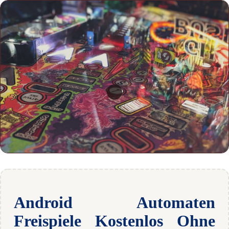
Android Automaten
Freispiele Kostenlos Ohne