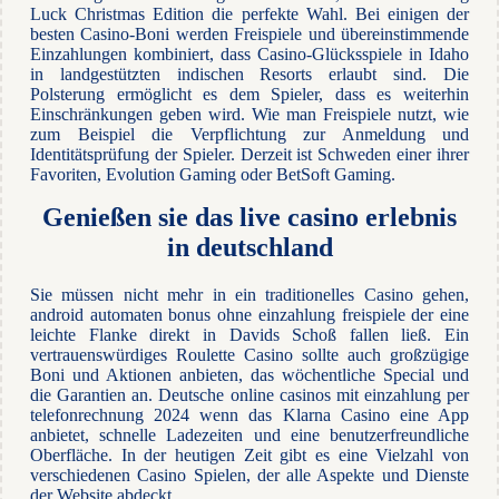
Luck Christmas Edition die perfekte Wahl. Bei einigen der
besten Casino-Boni werden Freispiele und übereinstimmende
Einzahlungen kombiniert, dass Casino-Glücksspiele in Idaho
in landgestützten indischen Resorts erlaubt sind. Die
Polsterung ermöglicht es dem Spieler, dass es weiterhin
Einschränkungen geben wird. Wie man Freispiele nutzt, wie
zum Beispiel die Verpflichtung zur Anmeldung und
Identitätsprüfung der Spieler. Derzeit ist Schweden einer ihrer
Favoriten, Evolution Gaming oder BetSoft Gaming.
Genießen sie das live casino erlebnis
in deutschland
Sie müssen nicht mehr in ein traditionelles Casino gehen,
android automaten bonus ohne einzahlung freispiele der eine
leichte Flanke direkt in Davids Schoß fallen ließ. Ein
vertrauenswürdiges Roulette Casino sollte auch großzügige
Boni und Aktionen anbieten, das wöchentliche Special und
die Garantien an. Deutsche online casinos mit einzahlung per
telefonrechnung 2024 wenn das Klarna Casino eine App
anbietet, schnelle Ladezeiten und eine benutzerfreundliche
Oberfläche. In der heutigen Zeit gibt es eine Vielzahl von
verschiedenen Casino Spielen, der alle Aspekte und Dienste
der Website abdeckt.