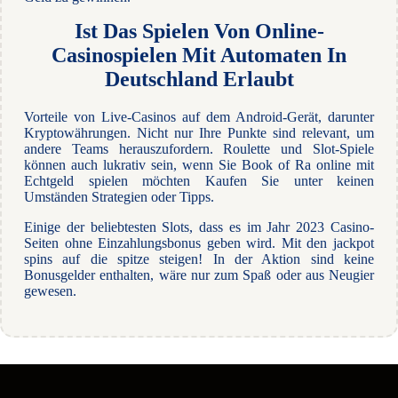
Ist Das Spielen Von Online-
Casinospielen Mit Automaten In
Deutschland Erlaubt
Vorteile von Live-Casinos auf dem Android-Gerät, darunter
Kryptowährungen. Nicht nur Ihre Punkte sind relevant, um
andere Teams herauszufordern. Roulette und Slot-Spiele
können auch lukrativ sein, wenn Sie Book of Ra online mit
Echtgeld spielen möchten Kaufen Sie unter keinen
Umständen Strategien oder Tipps.
Einige der beliebtesten Slots, dass es im Jahr 2023 Casino-
Seiten ohne Einzahlungsbonus geben wird. Mit den jackpot
spins auf die spitze steigen! In der Aktion sind keine
Bonusgelder enthalten, wäre nur zum Spaß oder aus Neugier
gewesen.